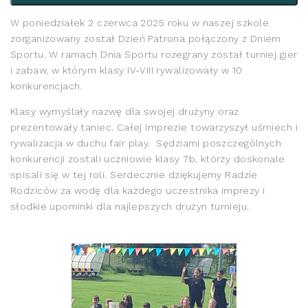
W poniedziałek 2 czerwca 2025 roku w naszej szkole
zorganizowany został
Dzień Patrona połączony z
D
niem
Sportu
.
W ramach Dnia Sportu r
ozegrany został turniej gier
i zabaw
, w którym klasy
IV-VIII
rywalizowały w 10
konkurencjach
.
Klasy wymyślały nazwę dla swojej drużyny
oraz
prezentowały taniec. Całej
imprezie towarzyszył uśmiech i
rywalizacja w duchu fair
play
.
Sędziami poszczególnych
konkurencji zostali
uczniowie klasy 7b, którzy doskonale
spisali się w tej roli.
Serdecznie dziękujemy Radzie
Rodziców za wodę dla każdego uczestnika imprezy i
słodkie upominki dla najlep
s
zych drużyn turnieju.