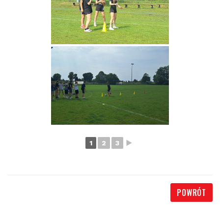
1
2
3
►
POWRÓT