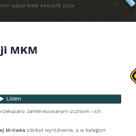
XXXIII edycji MKM KANGUR 2024
cji MKM
przekazano zainteresowanym uczniom i ich
ej Mrówka
zdobył wyróżnienie, a w kategorii